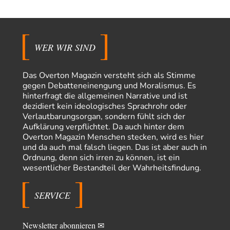
Wacht Deutschland nun in dem Krieg auf, den es seit Jahren
74
maßgeblich unterstützt?
Ich tippe auf die Ukros. Für solche James Bond-Aktionen ist der VS zu
tappsig. Bei…
WER WIR SIND
sylvain
vor 16 Stunden zu:
Rechts- oder Linksträger?
41
Danke für den Link. Ich vertraue ja der Wissenschaft, wissen Sie? Und da
Das Overton Magazin versteht sich als Stimme
ist es…
gegen Debatteneinengung und Moralismus. Es
Theo Noestonto
vor 19 Stunden zu:
hinterfragt die allgemeinen Narrative und ist
Die Westbank in New York
dezidiert kein ideologisches Sprachrohr oder
6
"Das hielt Amerika nicht davon ab, Afghanistan zu besetzen, die
Verlautbarungsorgan, sondern fühlt sich der
Gesellschaft umzubauen, den Drogenanbau zu…
Aufklärung verpflichtet. Da auch hinter dem
Overton Magazin Menschen stecken, wird es hier
AeaP
vor 20 Stunden zu:
und da auch mal falsch liegen. Das ist aber auch in
Absurde Debatte um Ceuta-„Invasion“ durch Marokko
7
Ordnung, denn sich irren zu können, ist ein
vertieft EU-Spaltung
wesentlicher Bestandteil der Wahrheitsfindung.
Jetzt versuchen "interessierte Kreise" Georg Restle fertigzumachen, der
in der Ceuta-Angelegenheit von einem "US-israelisch-marokkanischen
Bündnis"…
SERVICE
Theo Noestonto
vor 21 Stunden zu:
Russische Blockade des Schwarzen Meeres
36
"Ohne tragfähige Argumentation wirds wohl eher nix mit dem
Newsletter abonnieren ✉