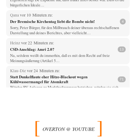
bürgerlichen Ideale…
Qana
vor 10 Minuten zu:
Der Bremische Kirchentag liebt die Bombe nicht!
4
Sorry, Peter Bürger, für den Mißbrauch deiner überaus rechtschaffenen
Darstellung und deines Berichtes, aber vielleicht…
Heinz
vor 22 Minuten zu:
CSD-Anschlag: Amri 2.0?
13
Na, seitdem weißt du immerhin, daß es mit dem Recht auf freie
Meinungsäußerung (Artikel 5…
Klau-Die
vor 24 Minuten zu:
Statt Dunkelflaute eher Hitze-Blackout wegen
71
Kühlwassermangel für Atomkraft
Würden PV-Anlagen zu Marktbedingungen betrieben, würden sie sich
beim derzeitigen Ausbaustand kaum lohnen. Ob sich…
Heinz
vor 42 Minuten zu:
Territoriale Neuordnung der Ukraine?
33
....vor allem wenn man dann noch die Vergleichswerte der Ukraine, um
die es ja aktuell…
OVERTON @ YOUTUBE
Gunther
vor 44 Minuten zu:
Wien, die heißeste Stadt
37