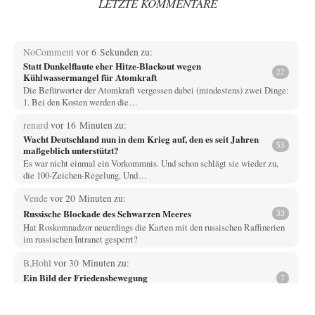
LETZTE KOMMENTARE
NoComment
vor 6 Sekunden zu:
Statt Dunkelflaute eher Hitze-Blackout wegen
22
Kühlwassermangel für Atomkraft
Die Befürworter der Atomkraft vergessen dabei (mindestens) zwei Dinge:
1. Bei den Kosten werden die…
renard
vor 16 Minuten zu:
Wacht Deutschland nun in dem Krieg auf, den es seit Jahren
53
maßgeblich unterstützt?
Es war nicht einmal ein Vorkommnis. Und schon schlägt sie wieder zu,
die 100-Zeichen-Regelung. Und…
Vende
vor 20 Minuten zu:
Russische Blockade des Schwarzen Meeres
33
Hat Roskomnadzor neuerdings die Karten mit den russischen Raffinerien
im russischen Intranet gesperrt?
B,Hohl
vor 30 Minuten zu:
Ein Bild der Friedensbewegung
7
Der Autor schreibt : „Das von ihr dargebotene Bild bleibt hinter ihrer
Aufgabe weit zurück.“…