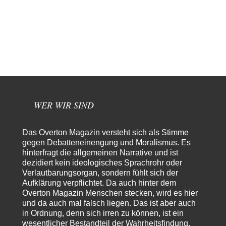
und ihm mehr…
Rubis
vor 3 Stunden zu:
Die von Selenskij angeordnete 40-Tage-Operation hat den
65
Krieg weiter eskaliert
Hallo venice im Link unten gibt es einen Screenshot vielleicht ist es der
Besagte.....
Peter Müller
vor 7 Stunden zu:
Der Krieg aus dem Baumarkt: Wie billige Drohnen die
1
Militärmacht verändern
Warum werden wichtigere Fragen nicht gestellt? Auch die KI könnte mir
WER WIR SIND
nur sagen, was die…
Claire Grube
vor 7 Stunden zu:
Das Overton Magazin versteht sich als Stimme
»Der freie Wille ist ein Mythos«
40
gegen Debatteneinengung und Moralismus. Es
Rrrrrrichtig: Kritik am Chef und Du wirst exkludiert. Ein typischer
hinterfragt die allgemeinen Narrative und ist
Schulterklopferblog. Wer wie Herr Erdmann…
dezidiert kein ideologisches Sprachrohr oder
Platons Sokrates
vor 8 Stunden zu:
Verlautbarungsorgan, sondern fühlt sich der
Die Revolution, die nie scheiterte
22
Aufklärung verpflichtet. Da auch hinter dem
Es gibt 3 Arten von Freiheit: die geistige ,die seelische und die physische.
Overton Magazin Menschen stecken, wird es hier
Man darf…
und da auch mal falsch liegen. Das ist aber auch
in Ordnung, denn sich irren zu können, ist ein
Erzengelin
vor 9 Stunden zu:
wesentlicher Bestandteil der Wahrheitsfindung.