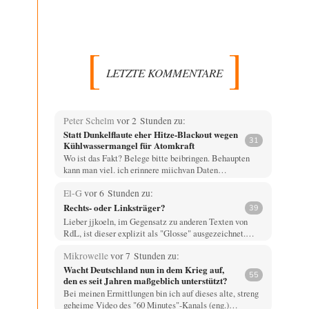
LETZTE KOMMENTARE
Peter Schelm
vor 2 Stunden zu:
Statt Dunkelflaute eher Hitze-Blackout wegen
31
Kühlwassermangel für Atomkraft
Wo ist das Fakt? Belege bitte beibringen. Behaupten
kann man viel. ich erinnere miichvan Daten…
El-G
vor 6 Stunden zu:
Rechts- oder Linksträger?
39
Lieber jjkoeln, im Gegensatz zu anderen Texten von
RdL, ist dieser explizit als "Glosse" ausgezeichnet.…
Mikrowelle
vor 7 Stunden zu:
Wacht Deutschland nun in dem Krieg auf,
55
den es seit Jahren maßgeblich unterstützt?
Bei meinen Ermittlungen bin ich auf dieses alte, streng
geheime Video des "60 Minutes"-Kanals (eng.)…