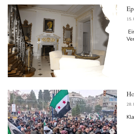
Ep
15.
Ei
Ve
Ho
28.
Kl