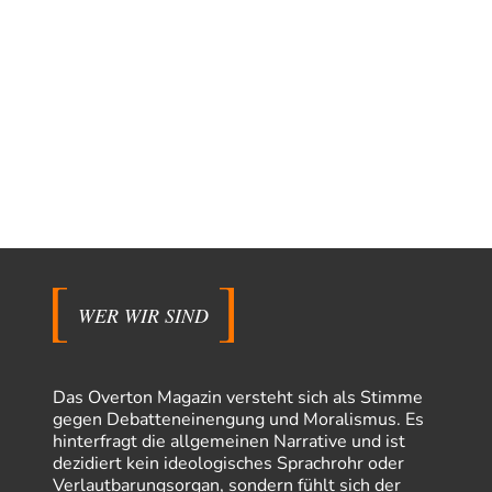
WER WIR SIND
Das Overton Magazin versteht sich als Stimme
gegen Debatteneinengung und Moralismus. Es
hinterfragt die allgemeinen Narrative und ist
dezidiert kein ideologisches Sprachrohr oder
Verlautbarungsorgan, sondern fühlt sich der