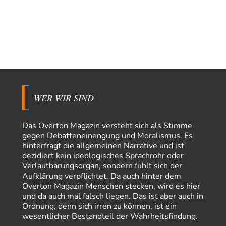
Modulation
vor 3 Stunden zu:
From Field to Glass – Bio hochprozentig
6
statt Kaffeefahrten in die Lüneburger Heide bald Einschiffungen ab
Ostende zur Abfüllung mit Whiksy samt…
Stefan M
vor 4 Stunden zu:
Masseninvasion von Ceuta: Ein organisierter Angriff
3
Ja ja, das ist der Fluch der schönen neuen Smartphone-Zeit. Einer ruft und
Zehntausende dackeln…
WER WIR SIND
Adel verpflichtet
vor 6 Stunden zu:
»Der freie Wille ist ein Mythos«
70
Vielen Dank, hatte ich nicht auf dem Schirm, weil ich ihn nicht mehr
Das Overton Magazin versteht sich als Stimme
lese. Beweist…
gegen Debatteneinengung und Moralismus. Es
hinterfragt die allgemeinen Narrative und ist
garno
vor 8 Stunden zu:
dezidiert kein ideologisches Sprachrohr oder
Absurde Debatte um Ceuta-„Invasion“ durch Marokko
28
Verlautbarungsorgan, sondern fühlt sich der
vertieft EU-Spaltung
Aufklärung verpflichtet. Da auch hinter dem
Gratuliere, du hast erkannt wer hier der Bösewicht ist. Dann kann es ja
Overton Magazin Menschen stecken, wird es hier
gar nicht…
und da auch mal falsch liegen. Das ist aber auch in
Schattenland
vor 9 Stunden zu:
Ordnung, denn sich irren zu können, ist ein
Unkabarettistische Anstalten
1
wesentlicher Bestandteil der Wahrheitsfindung.
Dem schließe ich mich 100 pro an - das deutsche politische Kabarett ist