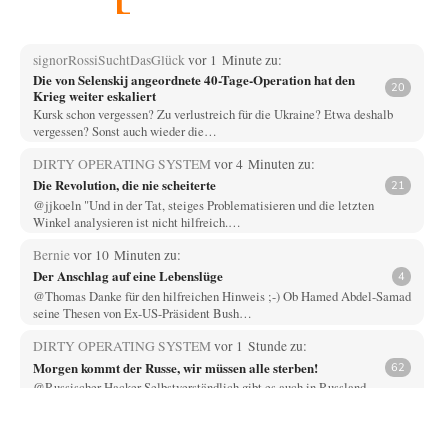
signorRossiSuchtDasGlück
vor 1 Minute zu:
Die von Selenskij angeordnete 40-Tage-Operation hat den
20
Krieg weiter eskaliert
Kursk schon vergessen? Zu verlustreich für die Ukraine? Etwa deshalb
vergessen? Sonst auch wieder die…
DIRTY OPERATING SYSTEM
vor 4 Minuten zu:
Die Revolution, die nie scheiterte
21
@jjkoeln "Und in der Tat, steiges Problematisieren und die letzten
Winkel analysieren ist nicht hilfreich.…
Bernie
vor 10 Minuten zu:
Der Anschlag auf eine Lebenslüge
4
@Thomas Danke für den hilfreichen Hinweis ;-) Ob Hamed Abdel-Samad
seine Thesen von Ex-US-Präsident Bush…
DIRTY OPERATING SYSTEM
vor 1 Stunde zu:
Morgen kommt der Russe, wir müssen alle sterben!
62
@Russischer Hacker Selbstverständlich gibt es auch in Russland
Propaganda. Das würde ich nicht bestreiten wollen.…
Otto Motto
vor 2 Stunden zu: