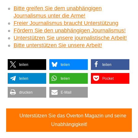
Bitte greifen Sie dem unabhängigen
Journalismus unter die Arme!
Freier Journalismus braucht Unterstützung
Fördern Sie den unabhängigen Journalismus!
Unterstützen Sie unsere journalistische Arbeit!
Bitte unterstützen Sie unsere Arbeit!
teilen
teilen
teilen
teilen
teilen
Pocket
drucken
E-Mail
Unterstützen Sie das Overton Magazin und seine
Unabhängigkeit!