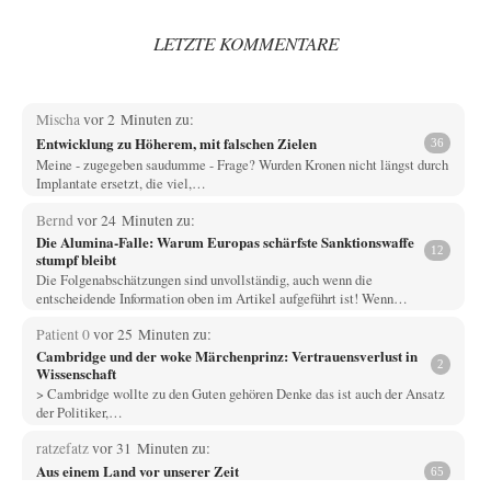
LETZTE KOMMENTARE
Mischa
vor 2 Minuten zu:
Entwicklung zu Höherem, mit falschen Zielen
36
Meine - zugegeben saudumme - Frage? Wurden Kronen nicht längst durch
Implantate ersetzt, die viel,…
Bernd
vor 24 Minuten zu:
Die Alumina-Falle: Warum Europas schärfste Sanktionswaffe
12
stumpf bleibt
Die Folgenabschätzungen sind unvollständig, auch wenn die
entscheidende Information oben im Artikel aufgeführt ist! Wenn…
Patient 0
vor 25 Minuten zu:
Cambridge und der woke Märchenprinz: Vertrauensverlust in
2
Wissenschaft
> Cambridge wollte zu den Guten gehören Denke das ist auch der Ansatz
der Politiker,…
ratzefatz
vor 31 Minuten zu:
Aus einem Land vor unserer Zeit
65