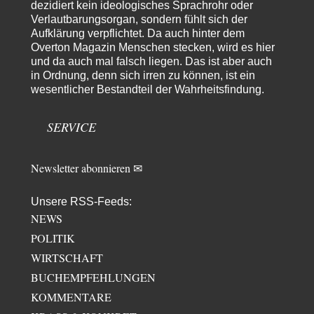
dezidiert kein ideologisches Sprachrohr oder
sylvain
vor 2 Tagen zu:
Verlautbarungsorgan, sondern fühlt sich der
Rechts- oder Linksträger?
Aufklärung verpflichtet. Da auch hinter dem
28
Danke für den Link. Ich vertraue ja der Wissenschaft, wissen Sie? Und da
Overton Magazin Menschen stecken, wird es hier
ist es…
und da auch mal falsch liegen. Das ist aber auch
in Ordnung, denn sich irren zu können, ist ein
Theo Noestonto
vor 2 Tagen zu:
wesentlicher Bestandteil der Wahrheitsfindung.
Russische Blockade des Schwarzen Meeres
7
"Ohne tragfähige Argumentation wirds wohl eher nix mit dem
„mainstraem näherbringen“…" Natürlich nicht! Da haben…
SERVICE
Newsletter abonnieren ✉
Unsere RSS-Feeds:
NEWS
POLITIK
WIRTSCHAFT
BUCHEMPFEHLUNGEN
KOMMENTARE