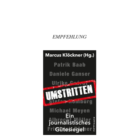
ch fühle mich als Opfer einer Illusion, die in meiner Jugend in den 70er-
80er-Jahren in…
Walter Nikolaus Gerhartz
vor 48 Minuten zu:
Selenskijs Rückhalt in der Bevölkerung schrumpft
12
Als noch Pressefreiheit herrschte : ARD-Tagesthemen 2015 über den
Ukraine-Konflikt Heute wollen wir mit unseren…
EMPFEHLUNG
Yossarian
vor 2 Stunden zu:
Statt Dunkelflaute eher Hitze-Blackout wegen
79
Kühlwassermangel für Atomkraft
Die Gezeiten werden deutlich höher? Kannst du mir dazu eine Quelle
nennen, die das erläutert?…
KR
vor 3 Stunden zu:
Wien, die heißeste Stadt
43
Und Wassermangel gibt es in Wien NICHT!!! Wien hat nach wie vor
genug ausgezeichnetes Wasser,…
Wölfchen
vor 3 Stunden zu:
Alarm: Witwen- und Witwerrente sind in Gefahr!
18
@Wallenstein So langsam geht`s mir auch auch Senkel, ein Teil meine
Kommentare werden ignoriert und…
Vrbamrda
vor 11 Stunden zu: