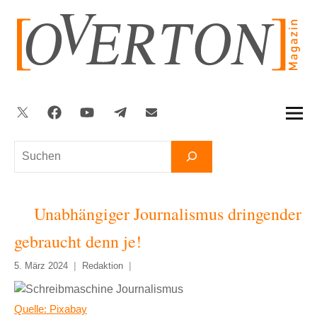
Zum
Inhalt
springen
Twitter
Facebook
YouTube
Telegram
Newsletter
Suchen
Unabhängiger Journalismus dringender
gebraucht denn je!
5. März 2024
Redaktion
Quelle: Pixabay