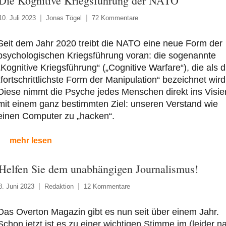
Die Kognitive Kriegsführung der NATO
10. Juli 2023
Jonas Tögel
72 Kommentare
Seit dem Jahr 2020 treibt die NATO eine neue Form der
psychologischen Kriegsführung voran: die sogenannte
„Kognitive Kriegsführung“ („Cognitive Warfare“), die als d
„fortschrittlichste Form der Manipulation“ bezeichnet wird
Diese nimmt die Psyche jedes Menschen direkt ins Visier
mit einem ganz bestimmten Ziel: unseren Verstand wie
einen Computer zu „hacken“.
mehr lesen
Helfen Sie dem unabhängigen Journalismus!
8. Juni 2023
Redaktion
12 Kommentare
Das Overton Magazin gibt es nun seit über einem Jahr.
Schon jetzt ist es zu einer wichtigen Stimme im (leider n