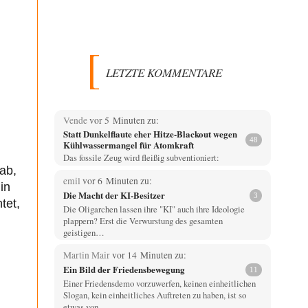
LETZTE KOMMENTARE
Vende
vor 5 Minuten zu:
Statt Dunkelflaute eher Hitze-Blackout wegen
48
Kühlwassermangel für Atomkraft
Das fossile Zeug wird fleißig subventioniert:
ab,
emil
vor 6 Minuten zu:
in
Die Macht der KI-Besitzer
3
tet,
Die Oligarchen lassen ihre "KI" auch ihre Ideologie
plappern? Erst die Verwurstung des gesamten
geistigen…
Martin Mair
vor 14 Minuten zu:
Ein Bild der Friedensbewegung
11
Einer Friedensdemo vorzuwerfen, keinen einheitlichen
Slogan, kein einheitliches Auftreten zu haben, ist so
etwas von…