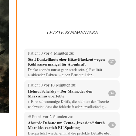
LETZTE KOMMENTARE
Patient 0
vor 4 Minuten zu:
Statt Dunkelflaute eher Hitze-Blackout wegen
37
Kühlwassermangel für Atomkraft
Denke eher du musst ganz stark sein. ;) Realität
ausblenden Fakten. > einen Bruchteil der…
Patient 0
vor 10 Minuten zu:
Helmut Schelsky – Der Mann, der den
34
Marxismus überlebte
> Eine schwammige Kritik, die nicht an der Theorie
nachweist, dass die fehlerhaft oder unvollständig…
@Frank
vor 2 Stunden zu:
Absurde Debatte um Ceuta-„Invasion“ durch
16
Marokko vertieft EU-Spaltung
Europa führt wieder einmal die perfekte Debatte über