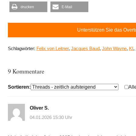
drucken
E-Mail
Unterstützen Sie das Over
Schlagwörter:
Felix von Leitner
,
Jacques Baud
,
John Wayne
,
KI
,
9 Kommentare
Sortieren:
All
Oliver S.
04.01.2026 15:30 Uhr