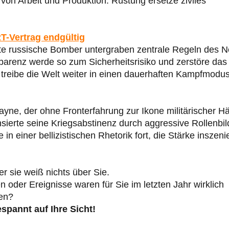
on Arbeit und Produktion. Rüstung ersetze ziviles
T-Vertrag endgültig
llte russische Bomber untergraben zentrale Regeln des 
parenz werde so zum Sicherheitsrisiko und zerstöre das
n treibe die Welt weiter in einen dauerhaften Kampfmodus
ne, der ohne Fronterfahrung zur Ikone militärischer Hä
ierte seine Kriegsabstinenz durch aggressive Rollenbil
in einer bellizistischen Rhetorik fort, die Stärke inszenie
er sie weiß nichts über Sie.
der Ereignisse waren für Sie im letzten Jahr wirklich
gen?
spannt auf Ihre Sicht!