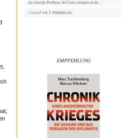
das falsche Problem. In Ceuta strömen nicht…
Conrad
vor 2 Stunden zu:
Entkernen, Umfunktionieren und (feindlich)
49
d
Übernehmen
Die NATO-Manöver gibt es noch. Mehr, als, zuvor,
größere, nur eben jetzt ein paar tausend…
Whoopy
vor 3 Stunden zu:
Russische Blockade des Schwarzen Meeres
34
Fragen, die sich stellen: Wem nützt das Ganze und wer
EMPFEHLUNG
hat ein Interesse an einer…
t,
El-G
vor 9 Stunden zu:
Rechts- oder Linksträger?
39
uch
Lieber jjkoeln, im Gegensatz zu anderen Texten von
RdL, ist dieser explizit als "Glosse" ausgezeichnet.…
Mikrowelle
vor 9 Stunden zu:
Wacht Deutschland nun in dem Krieg auf, den
60
at,
es seit Jahren maßgeblich unterstützt?
Bei meinen Ermittlungen bin ich auf dieses alte, streng
en
geheime Video des "60 Minutes"-Kanals (eng.)…
Trilex
vor 10 Stunden zu: