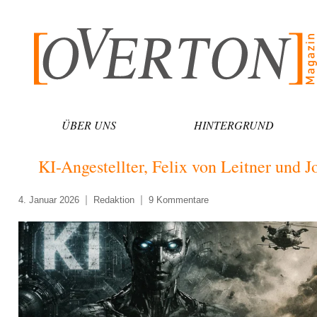
Zum
Inhalt
springen
ÜBER UNS
HINTERGRUND
KI-Angestellter, Felix von Leitner und 
4. Januar 2026
Redaktion
9 Kommentare