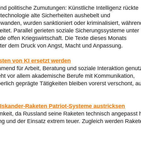
und politische Zumutungen: Künstliche Intelligenz rückte
echnologie alte Sicherheiten aushebelt und
hwanden, wurden sanktioniert oder kriminalisiert, währen
tet. Parallel gerieten soziale Sicherungssysteme unter
de offen Kriegswirtschaft. Die Texte dieses Monats
 unter dem Druck von Angst, Macht und Anpassung.
sten von KI ersetzt werden
end für Arbeit, Beratung und soziale Interaktion genutz
sieht vor allem akademische Berufe mit Kommunikation,
rlich geprägte Tätigkeiten bleiben vorerst verschont, a
Iskander-Raketen Patriot-Systeme austricksen
amkeit, da Russland seine Raketen technisch angepasst h
ing und der Einsatz extrem teuer. Zugleich werden Raket