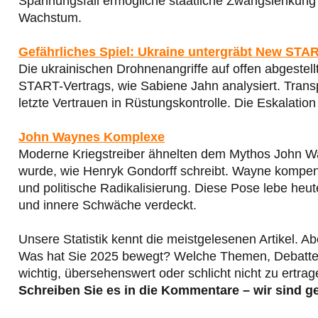
Spannungsfall ermögliche staatliche Zwangslenkung v
Wachstum.
Gefährliches Spiel: Ukraine untergräbt New STAR
Die ukrainischen Drohnenangriffe auf offen abgeste
START-Vertrags, wie Sabiene Jahn analysiert. Trans
letzte Vertrauen in Rüstungskontrolle. Die Eskalatio
John Waynes Komplexe
Moderne Kriegstreiber ähnelten dem Mythos John Way
wurde, wie Henryk Gondorff schreibt. Wayne kompens
und politische Radikalisierung. Diese Pose lebe heute 
und innere Schwäche verdeckt.
Unsere Statistik kennt die meistgelesenen Artikel. Ab
Was hat Sie 2025 bewegt? Welche Themen, Debatten o
wichtig, übersehenswert oder schlicht nicht zu ertra
Schreiben Sie es in die Kommentare – wir sind ge