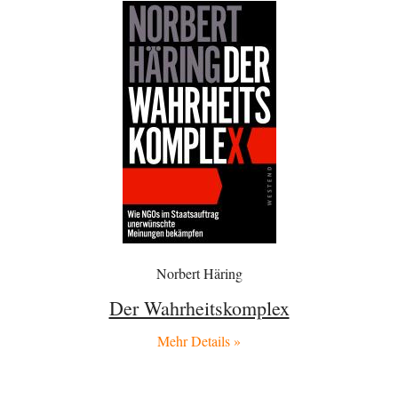
Die Macht der KI-Besitzer
11
This is what we get: Gates Foundation finanziert KI-gesteuerte
Erschaffung synthetischer Viren. Nicht nur das…
Theo Noestonto
vor 1 Stunde zu:
Rechts- oder Linksträger?
40
Schafft man es nichtmal mehr in die gegenwärtige Politik, macht man
eben mittels Modebeiträgen auf…
Frank Herbert
vor 1 Stunde zu:
Ein Bild der Friedensbewegung
15
Ich bin glücklich Deine Worte zu lesen! Ja,JA und noch einmal JAAA!
Neben Gandhi muss…
BR
vor 2 Stunden zu:
Wacht Deutschland nun in dem Krieg auf, den es seit Jahren
72
Norbert Häring
maßgeblich unterstützt?
Frieden Lied von Georg Danzer ‧ 1981 Ned nur I hab so a Angst Ned…
Der Wahrheitskomplex
Theo Noestonto
vor 2 Stunden zu:
Russische Blockade des Schwarzen Meeres
Mehr Details »
36
"Ohne tragfähige Argumentation wirds wohl eher nix mit dem
„mainstraem näherbringen“…" Natürlich nicht! Da haben…