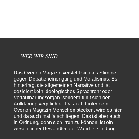
und sozialer Bundesstaat.“ Art. 14,2 GG:…
Zack15
vor 21 Stunden zu:
Die Westbank in New York
5
Noch so einer, der viel schwatzt, wenn der Tag lang ist. Etwa die Frage
nach…
Peter Müller
vor 1 Tag zu:
Der Krieg aus dem Baumarkt: Wie billige Drohnen die
1
Militärmacht verändern
WER WIR SIND
Warum werden wichtigere Fragen nicht gestellt? Auch die KI könnte mir
nur sagen, was die…
Claire Grube
vor 1 Tag zu:
Das Overton Magazin versteht sich als Stimme
»Der freie Wille ist ein Mythos«
gegen Debatteneinengung und Moralismus. Es
8
Rrrrrrichtig: Kritik am Chef und Du wirst exkludiert. Ein typischer
hinterfragt die allgemeinen Narrative und ist
Schulterklopferblog. Wer wie Herr Erdmann…
dezidiert kein ideologisches Sprachrohr oder
Verlautbarungsorgan, sondern fühlt sich der
Platons Sokrates
vor 1 Tag zu:
Aufklärung verpflichtet. Da auch hinter dem
Die Revolution, die nie scheiterte
20
Overton Magazin Menschen stecken, wird es hier
Es gibt 3 Arten von Freiheit: die geistige ,die seelische und die physische.
und da auch mal falsch liegen. Das ist aber auch
Man darf…
in Ordnung, denn sich irren zu können, ist ein
wesentlicher Bestandteil der Wahrheitsfindung.
Erzengelin
vor 1 Tag zu:
Leihmutterschaft als Zweig des Transhumanismus
7