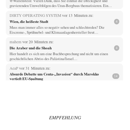
@Wallenstein: Vielen Dank, dass Sie einmal die Dreckigkeit und
gravierenden Umweltfolgen des Uran-Bergbaus thematisieren. Ein…
DIRTY OPERATING SYSTEM
vor 13 Minuten zu:
Wien, die heißeste Stadt
4
Muss man immer alles so negativ sehen und schlechtreden? Die
Eiscreme-, Sprühnebel- und Klimaanlagenhersteller freut…
mahem
vor 20 Minuten zu:
Die Araber und die Shoah
4
Hier handelt es sich um eine Buchbesprechung und nicht um einen
geschichtlichen Abriss des Palästina/Israel…
AeaP
vor 31 Minuten zu:
Absurde Debatte um Ceuta-„Invasion“ durch Marokko
14
vertieft EU-Spaltung
Jetzt versuchen "interessierte Kreise" Georg Restle fertigzumachen, der
in der Ceuta-Angelegenheit von einem "US-israelisch-marokkanischen
Bündnis"…
Adel verpflichtet
vor 1 Stunde zu:
CSD-Anschlag: Amri 2.0?
3
Wir werden doch wie immer auch hier nur verarscht und wer glaubt das
EMPFEHLUNG
ein SWAT-Team…
Adel verpflichtet
vor 1 Stunde zu: