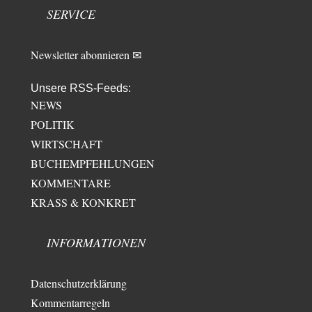
es ist zum verzweifeln. so widerlich. ekelhaft, grausam. wahrscheinlich
SERVICE
hat das alles keinen zweck mehr,…
Newsletter abonnieren ✉
Unsere RSS-Feeds:
NEWS
POLITIK
WIRTSCHAFT
BUCHEMPFEHLUNGEN
KOMMENTARE
KRASS & KONKRET
INFORMATIONEN
Datenschutzerklärung
Kommentarregeln