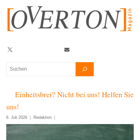
Zum
Inhalt
springen
Twitter
Facebook
YouTube
Telegram
Newsletter
Suchen
Einheitsbrei? Nicht bei uns! Helfen Sie
uns!
6. Juli 2026
Redaktion