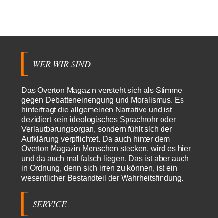
@Froschhaut Vielen Dank für Ihre freundlichen Worte. Ich nehme an,
dass ich dass stellvertretend auch…
ratzefatz
vor 21 Stunden zu:
Klimalüge und Klimadiktatur?
25
Es gibt genau zwei Faktoren, die für unser Klima (eigentlich: die Klimata
der verschiedenen Klimazonen)…
WER WIR SIND
arth_
vor 22 Stunden zu:
Sollte Bundeswehrwerbung verboten werden?
33
Das Overton Magazin versteht sich als Stimme
Nr. 6 halte ich für thematisch verfehlt. Unabhängig davon wie man zu
gegen Debatteneinengung und Moralismus. Es
Saudibarbarien oder der…
hinterfragt die allgemeinen Narrative und ist
dezidiert kein ideologisches Sprachrohr oder
W. Heines
vor 22 Stunden zu:
Verlautbarungsorgan, sondern fühlt sich der
Junglöwen des Kalifats
3
Aufklärung verpflichtet. Da auch hinter dem
Vielen Dank an die Autoren des Artikels dafür, daß sie die Situation einer
Overton Magazin Menschen stecken, wird es hier
Ethnie beleuchten,…
und da auch mal falsch liegen. Das ist aber auch
Zack15
vor 1 Tag zu:
in Ordnung, denn sich irren zu können, ist ein
Leihmutterschaft als Zweig des Transhumanismus
34
wesentlicher Bestandteil der Wahrheitsfindung.
Spahn ist an seiner offensichtlichen kognitiven Dissonanz gescheitert,
und weil Viele in seiner Partei auf…
SERVICE