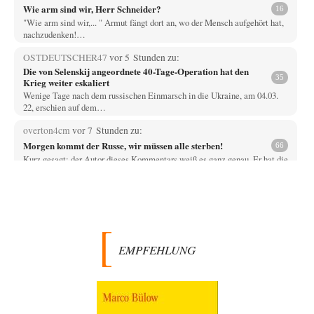
Wie arm sind wir, Herr Schneider?
16
"Wie arm sind wir,... " Armut fängt dort an, wo der Mensch aufgehört hat,
nachzudenken!…
OSTDEUTSCHER47
vor 5 Stunden zu:
Die von Selenskij angeordnete 40-Tage-Operation hat den
35
Krieg weiter eskaliert
Wenige Tage nach dem russischen Einmarsch in die Ukraine, am 04.03.
22, erschien auf dem…
overton4cm
vor 7 Stunden zu:
Morgen kommt der Russe, wir müssen alle sterben!
66
Kurz gesagt: der Autor dieses Kommentars weiß es ganz genau. Er hat die
Deutungshoheit. In…
DIRTY OPERATING SYSTEM
vor 9 Stunden zu:
Die Revolution, die nie scheiterte
21
@jjkoeln "Und in der Tat, steiges Problematisieren und die letzten
Winkel analysieren ist nicht hilfreich.…
EMPFEHLUNG
Bernie
vor 9 Stunden zu:
Der Anschlag auf eine Lebenslüge
3
@Thomas Danke für den hilfreichen Hinweis ;-) Ob Hamed Abdel-Samad
seine Thesen von Ex-US-Präsident Bush…