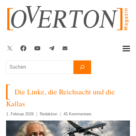
Zum
Inhalt
springen
Twitter
Facebook
YouTube
Telegram
Newsletter
Suchen
Die Linke, die Reichsacht und die
Kallas
1. Februar 2026
Redaktion
45 Kommentare