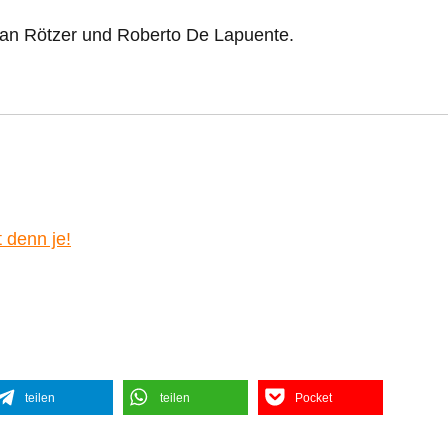
ian Rötzer und Roberto De Lapuente.
 denn je!
teilen
teilen
Pocket