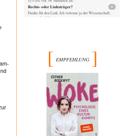
sylvain
vor 58 Minuten zu:
Rechts- oder Linksträger?
41
Danke für den Link. Ich vertraue ja der Wissenschaft,
wissen Sie? Und da ist es…
e
Theo Noestonto
vor 1 Stunde zu:
Statt Dunkelflaute eher Hitze-Blackout wegen
63
Kühlwassermangel für Atomkraft
Was bewegt eigentlich die Redaktion, Leute wie
"Vende" hier völlig faktenfrei agieren zu lassen? Und…
EMPFEHLUNG
Ach so
vor 2 Stunden zu:
eam-
Die Macht der KI-Besitzer
12
und
"John Miles" benutzte das Wort Kontrolle als
Aufhänger; darum bitte nicht den unschuldigen Boten
köpfen.…
Wolfgang Wirth
vor 3 Stunden zu:
Die Araber und die Shoah
5
@mahem Haben Sie diese Passage von mir eigentlich
zur
gelesen? "Ich erwarte von Herrn Zuckermann ja…
Theo Noestonto
vor 3 Stunden zu:
Die Westbank in New York
6
"Das hielt Amerika nicht davon ab, Afghanistan zu