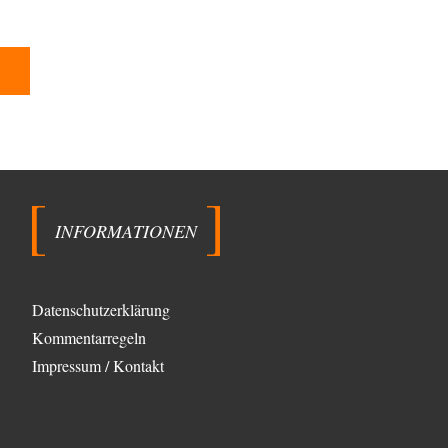
Ferdinand Wohlgewiehert
vor 1 Tag zu:
Wie arm sind wir, Herr Schneider?
21
"Art. 20,1 GG: „Die Bundesrepublik Deutschland ist ein
demokratischer und sozialer Bundesstaat.“ Art. 14,2
GG:…
Peter Müller
vor 1 Tag zu:
Der Krieg aus dem Baumarkt: Wie billige
1
Drohnen die Militärmacht verändern
Warum werden wichtigere Fragen nicht gestellt? Auch
die KI könnte mir nur sagen, was die…
INFORMATIONEN
Claire Grube
vor 1 Tag zu:
»Der freie Wille ist ein Mythos«
8
Rrrrrrichtig: Kritik am Chef und Du wirst exkludiert.
Ein typischer Schulterklopferblog. Wer wie Herr
Erdmann…
Datenschutzerklärung
Kommentarregeln
Platons Sokrates
vor 1 Tag zu:
Die Revolution, die nie scheiterte
13
Impressum / Kontakt
Es gibt 3 Arten von Freiheit: die geistige ,die seelische
und die physische. Man darf…