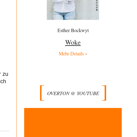
besetzen, die Gesellschaft umzubauen, den
Drogenanbau zu…
AeaP
vor 4 Stunden zu:
Absurde Debatte um Ceuta-„Invasion“ durch
8
Marokko vertieft EU-Spaltung
Esther Bockwyt
Jetzt versuchen "interessierte Kreise" Georg Restle
fertigzumachen, der in der Ceuta-Angelegenheit von
Woke
einem "US-israelisch-marokkanischen Bündnis"…
Mehr Details »
Frank Herbert
vor 5 Stunden zu:
Ein Bild der Friedensbewegung
15
Ich bin glücklich Deine Worte zu lesen! Ja,JA und noch
einmal JAAA! Neben Gandhi muss…
r zu
uch
BR
vor 5 Stunden zu:
Wacht Deutschland nun in dem Krieg auf, den
72
OVERTON @ YOUTUBE
es seit Jahren maßgeblich unterstützt?
Frieden Lied von Georg Danzer ‧ 1981 Ned nur I hab so a
Angst Ned…
Theo Noestonto
vor 5 Stunden zu:
Russische Blockade des Schwarzen Meeres
36
"Ohne tragfähige Argumentation wirds wohl eher nix
mit dem „mainstraem näherbringen“…" Natürlich
nicht! Da haben…