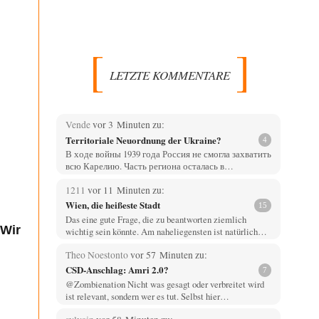
LETZTE KOMMENTARE
Vende
vor 3 Minuten zu:
Territoriale Neuordnung der Ukraine?
4
В ходе войны 1939 года Россия не смогла захватить
всю Карелию. Часть региона осталась в…
1211
vor 11 Minuten zu:
Wien, die heißeste Stadt
15
Das eine gute Frage, die zu beantworten ziemlich
 Wir
wichtig sein könnte. Am naheliegensten ist natürlich…
Theo Noestonto
vor 57 Minuten zu:
CSD-Anschlag: Amri 2.0?
7
@Zombienation Nicht was gesagt oder verbreitet wird
ist relevant, sondern wer es tut. Selbst hier…