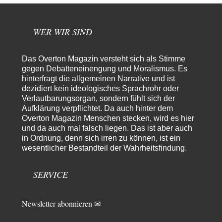
Die Westbank in New York
5
Noch so einer, der viel schwatzt, wenn der Tag lang ist. Etwa die Frage
nach…
WER WIR SIND
Rubis
vor 15 Stunden zu:
Die von Selenskij angeordnete 40-Tage-Operation hat den
Das Overton Magazin versteht sich als Stimme
65
Krieg weiter eskaliert
gegen Debatteneinengung und Moralismus. Es
Hallo venice im Link unten gibt es einen Screenshot vielleicht ist es der
hinterfragt die allgemeinen Narrative und ist
Besagte.....
dezidiert kein ideologisches Sprachrohr oder
Peter Müller
vor 19 Stunden zu:
Verlautbarungsorgan, sondern fühlt sich der
Der Krieg aus dem Baumarkt: Wie billige Drohnen die
Aufklärung verpflichtet. Da auch hinter dem
1
Militärmacht verändern
Overton Magazin Menschen stecken, wird es hier
Warum werden wichtigere Fragen nicht gestellt? Auch die KI könnte mir
und da auch mal falsch liegen. Das ist aber auch
nur sagen, was die…
in Ordnung, denn sich irren zu können, ist ein
Claire Grube
vor 19 Stunden zu:
wesentlicher Bestandteil der Wahrheitsfindung.
»Der freie Wille ist ein Mythos«
26
Rrrrrrichtig: Kritik am Chef und Du wirst exkludiert. Ein typischer
SERVICE
Schulterklopferblog. Wer wie Herr Erdmann…
Platons Sokrates
vor 20 Stunden zu:
Die Revolution, die nie scheiterte
Newsletter abonnieren ✉
22
Es gibt 3 Arten von Freiheit: die geistige ,die seelische und die physische.
Man darf…