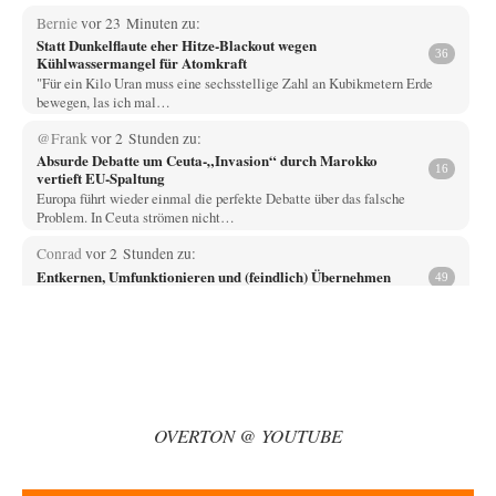
Bernie
vor 23 Minuten zu:
Statt Dunkelflaute eher Hitze-Blackout wegen
36
Kühlwassermangel für Atomkraft
"Für ein Kilo Uran muss eine sechsstellige Zahl an Kubikmetern Erde
bewegen, las ich mal…
@Frank
vor 2 Stunden zu:
Absurde Debatte um Ceuta-„Invasion“ durch Marokko
16
vertieft EU-Spaltung
Europa führt wieder einmal die perfekte Debatte über das falsche
Problem. In Ceuta strömen nicht…
Conrad
vor 2 Stunden zu:
Entkernen, Umfunktionieren und (feindlich) Übernehmen
49
Die NATO-Manöver gibt es noch. Mehr, als, zuvor, größere, nur eben jetzt
ein paar tausend…
Whoopy
vor 2 Stunden zu:
Russische Blockade des Schwarzen Meeres
34
Fragen, die sich stellen: Wem nützt das Ganze und wer hat ein Interesse
an einer…
OVERTON @ YOUTUBE
El-G
vor 9 Stunden zu:
Rechts- oder Linksträger?
39